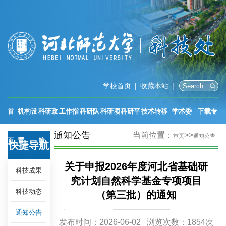
学校首页
|
收藏本站
|
首
机构设
科研政
工作指
科研队
科研项
科研平
技术转移
学术委
下载专
通知公告
当前位置：
>>
首页
通知公告
页
置
策
南
伍
目
台
中心
员会
区
快捷导航
关于申报2026年度河北省基础研
科技成果
究计划自然科学基金专项项目
科技动态
（第三批）的通知
通知公告
发布时间：2026-06-02 浏览次数：
1854
次